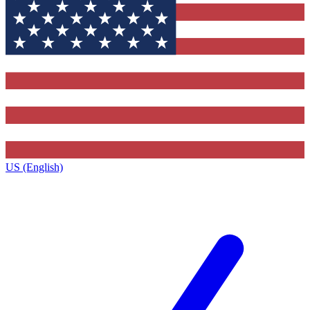
US (English)