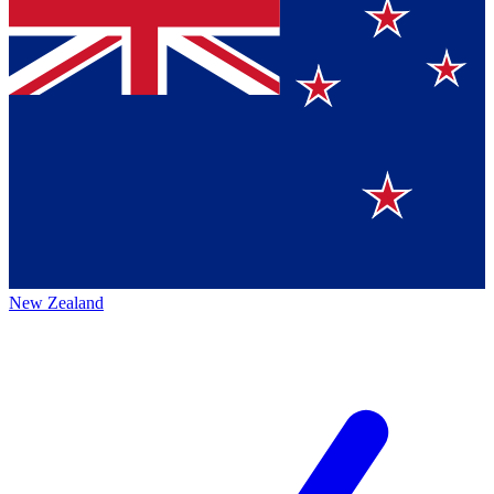
New Zealand