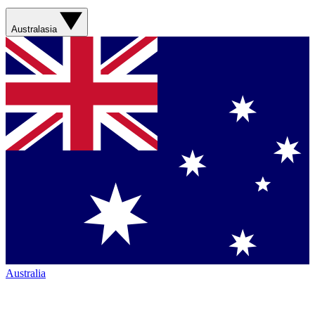
Australasia
Australia