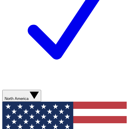
North America