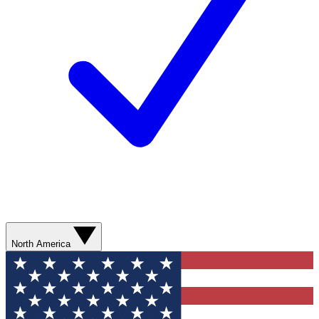
North America