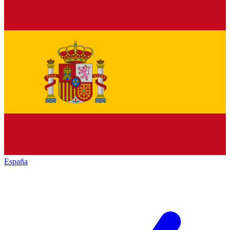
España