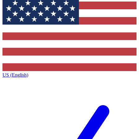
US (English)