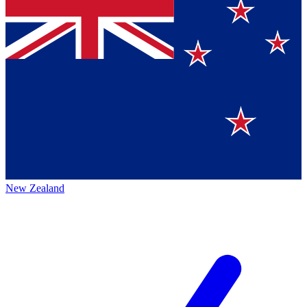
New Zealand