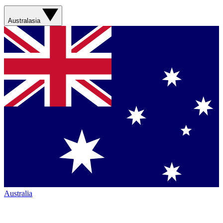
Australasia
Australia