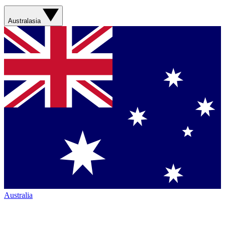
Australasia
Australia