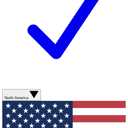
North America