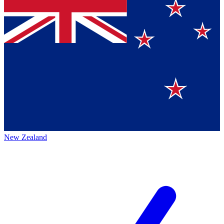
New Zealand