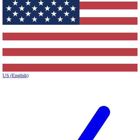
US (English)