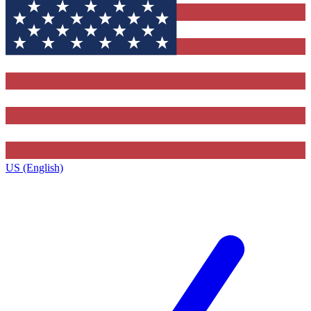
US (English)