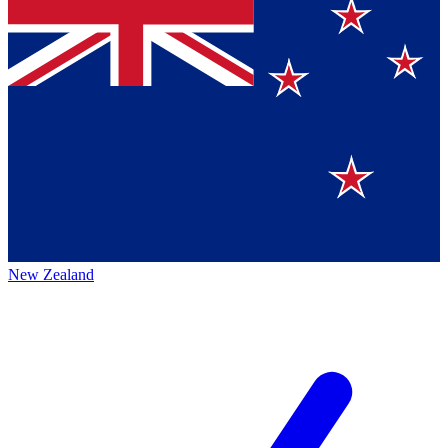
New Zealand