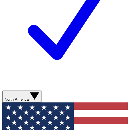
North America