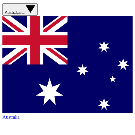
Australasia
Australia