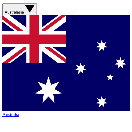
Australasia
Australia