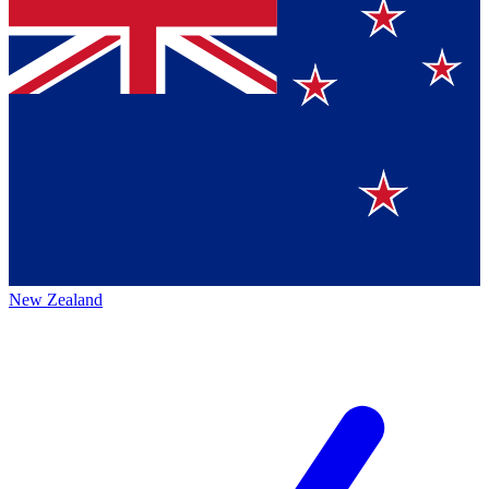
New Zealand