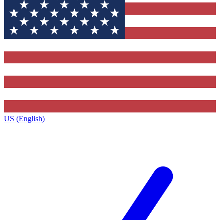
US (English)