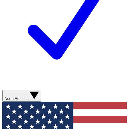
North America