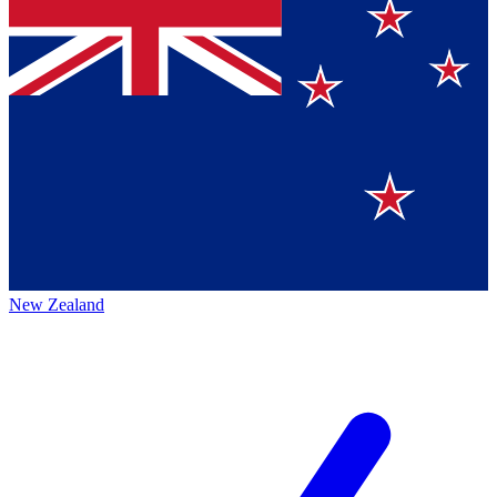
New Zealand