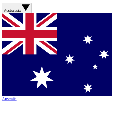
Australasia
Australia