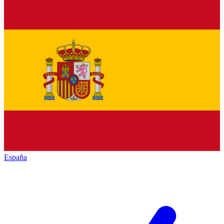
España