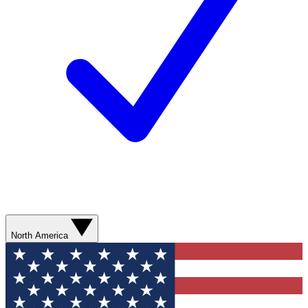
North America