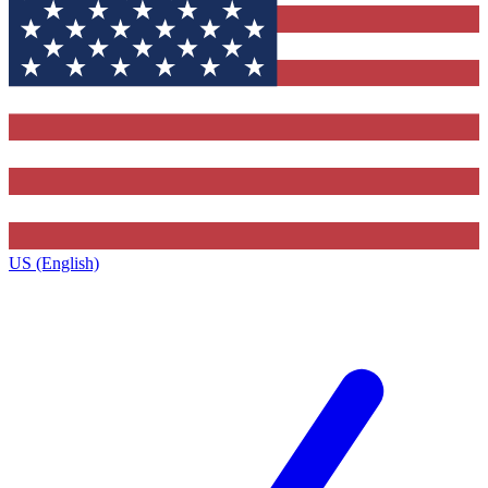
US (English)