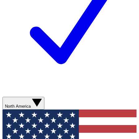
North America