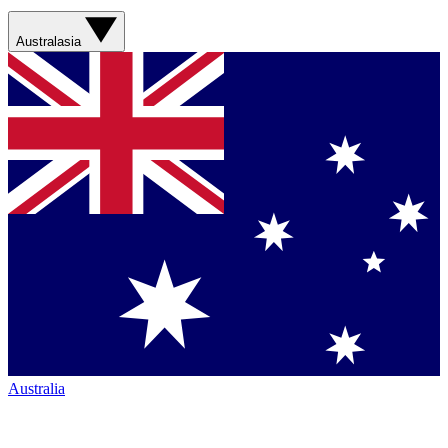
Australasia
Australia