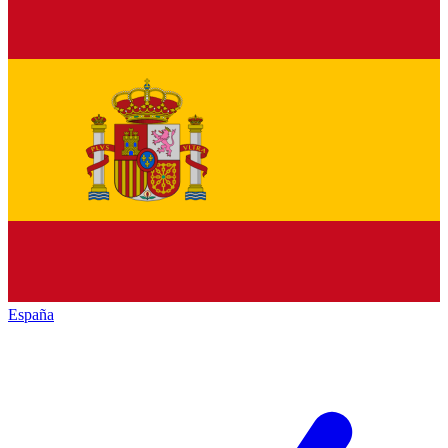
España