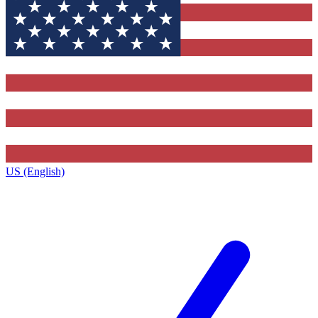
US (English)