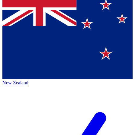
New Zealand