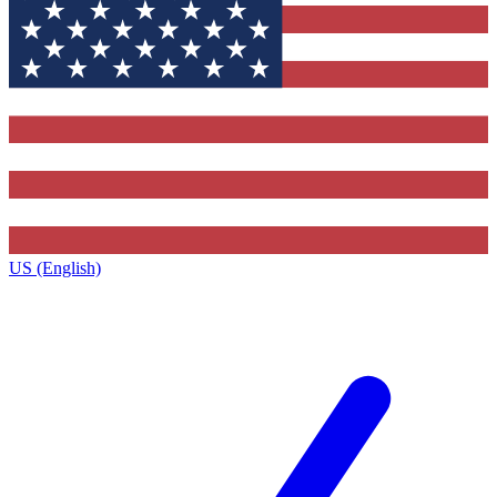
US (English)