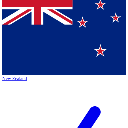
New Zealand