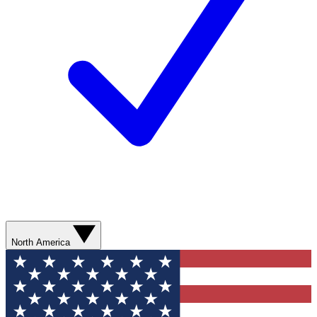
North America