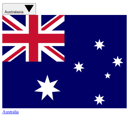
Australasia
Australia