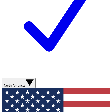
North America