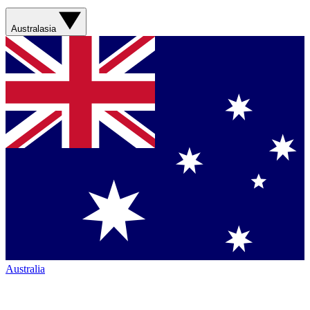
Australasia
Australia