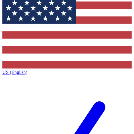
US (English)