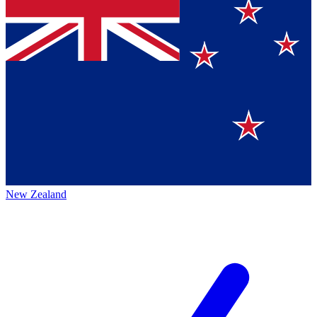
New Zealand