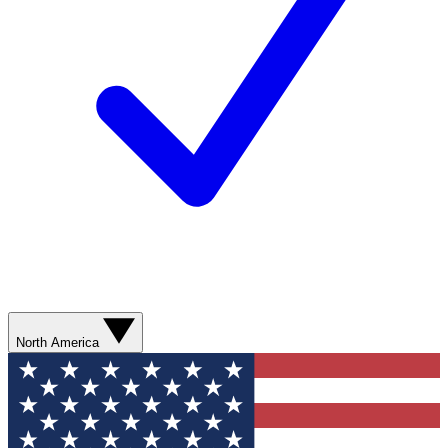
North America