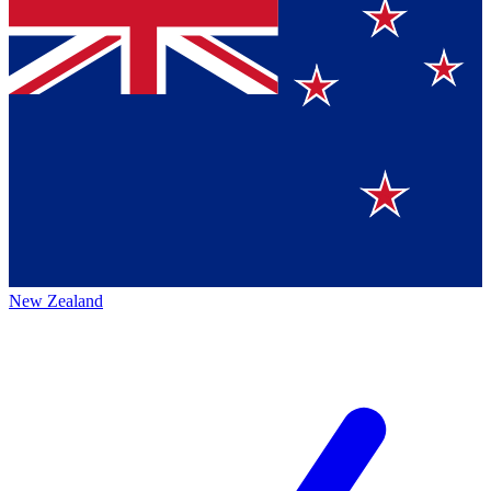
New Zealand