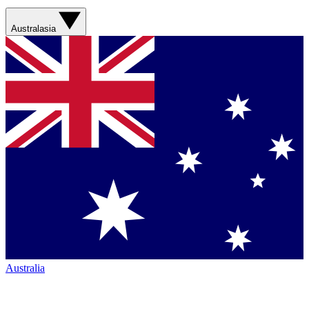
Australasia
Australia