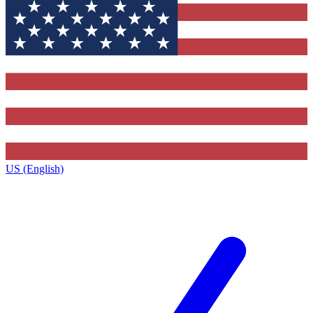
US (English)