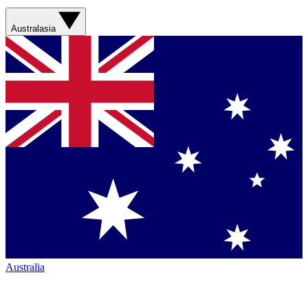
Australasia
Australia