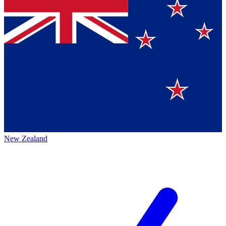
New Zealand