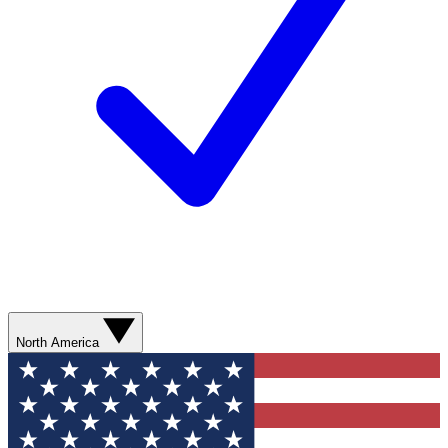
North America