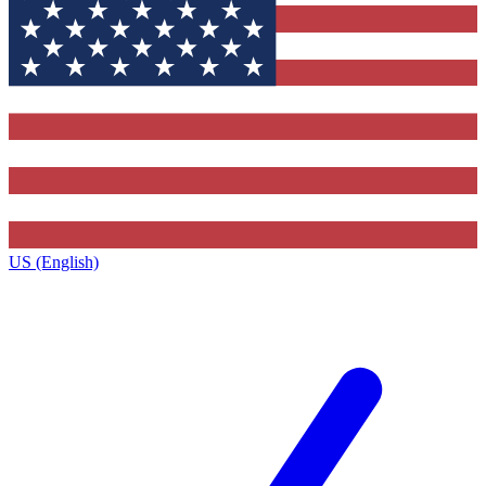
US (English)