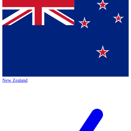
New Zealand