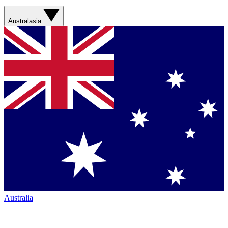
Australasia
Australia