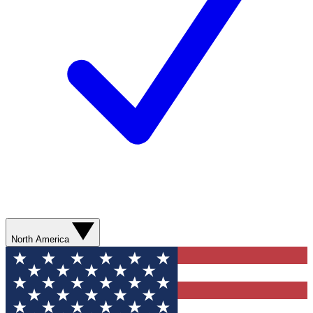
North America