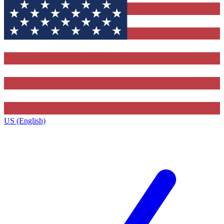
US (English)