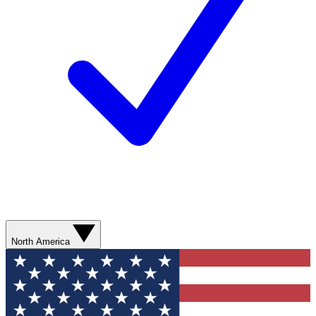
North America