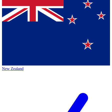
New Zealand