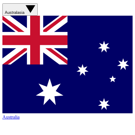
Australasia
Australia