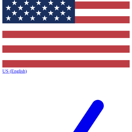
US (English)