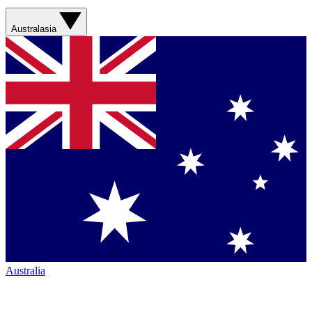
Australasia
Australia