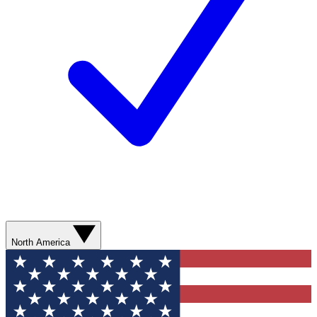
North America