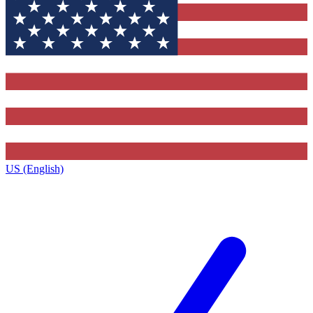
US (English)