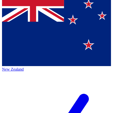
New Zealand