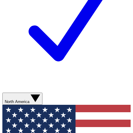
North America