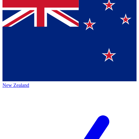
New Zealand