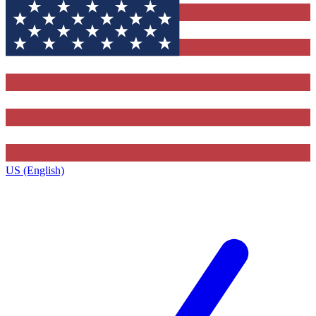
US (English)