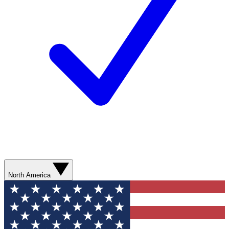
North America