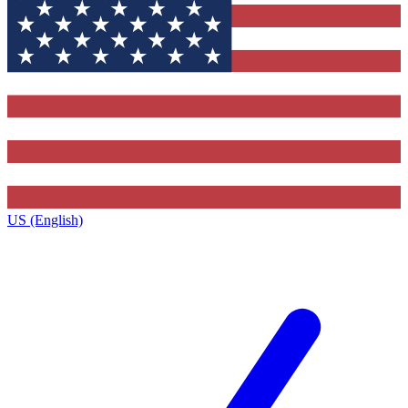
US (English)