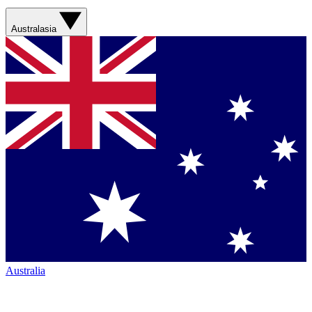
Australasia
Australia