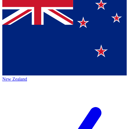
New Zealand