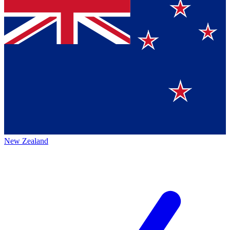
New Zealand