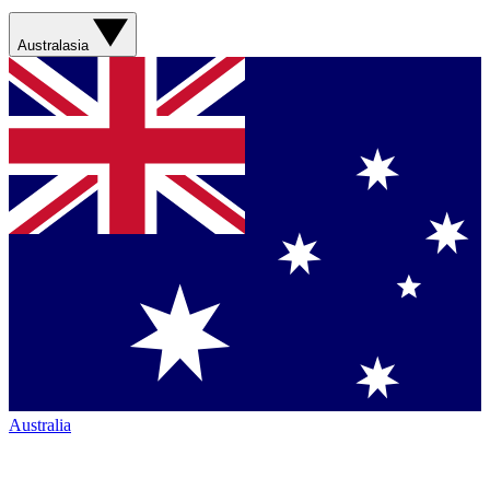
Australasia
Australia