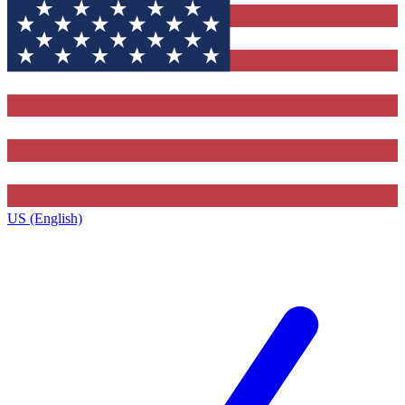
US (English)