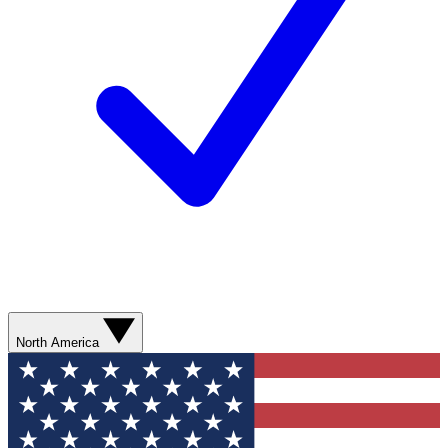
North America