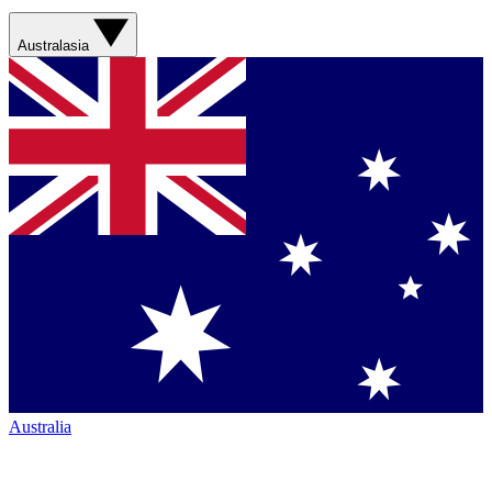
Australasia
Australia