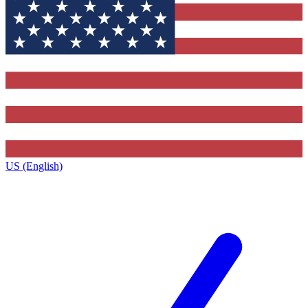
US (English)