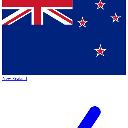
New Zealand