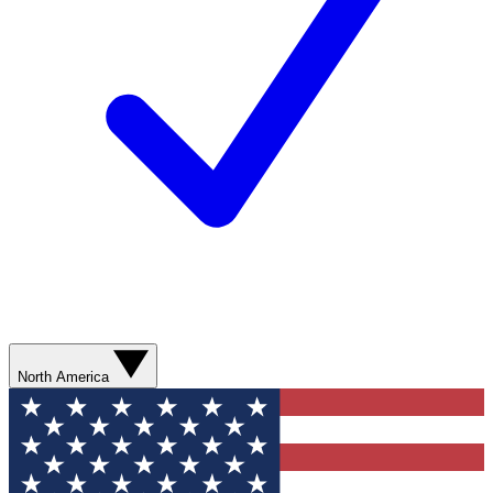
North America