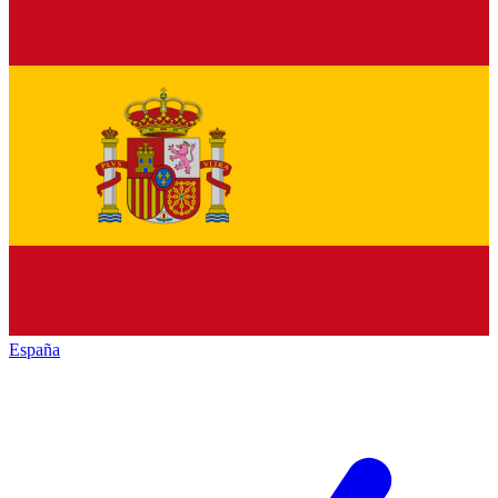
España