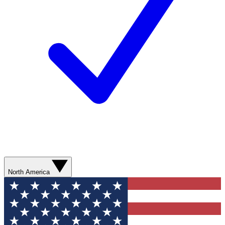
North America