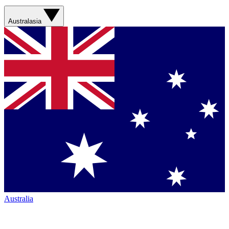
Australasia
Australia