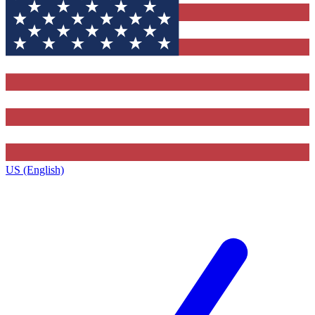
US (English)