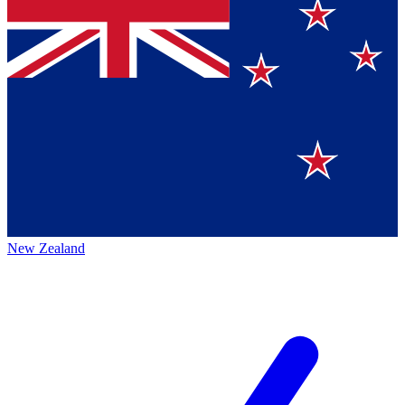
New Zealand