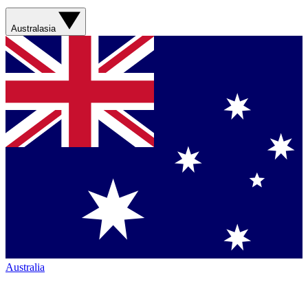
Australasia
Australia