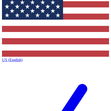
US (English)