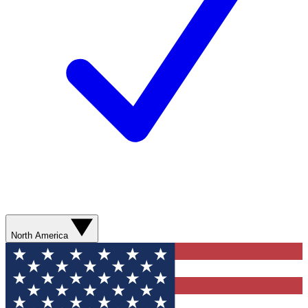
North America