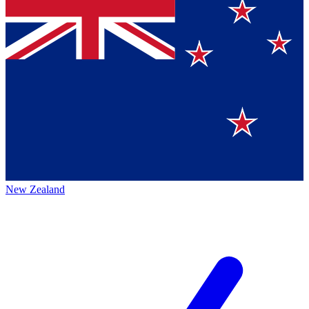
New Zealand