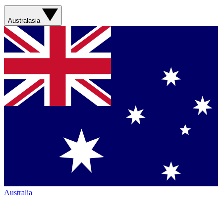
Australasia
Australia