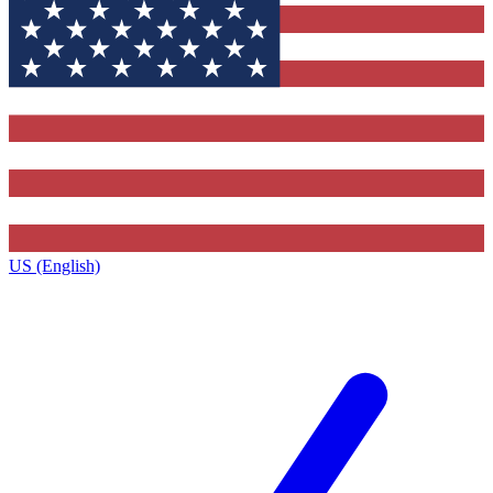
US (English)