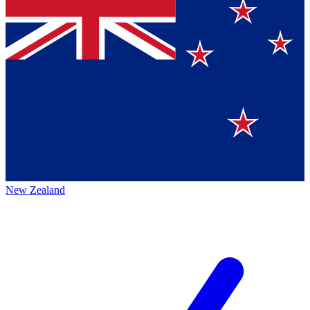
New Zealand