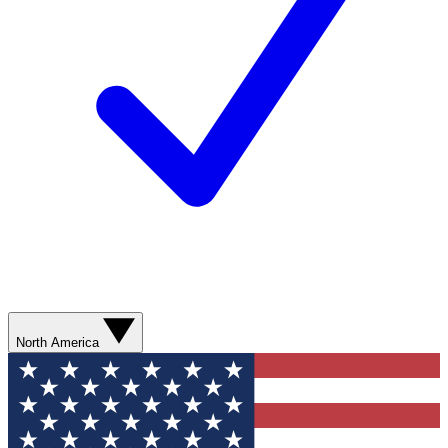
North America