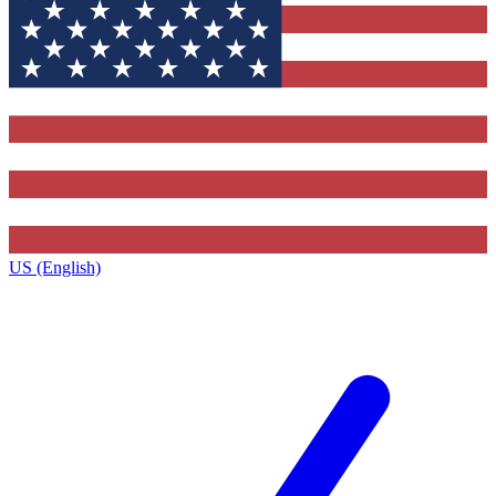
US (English)