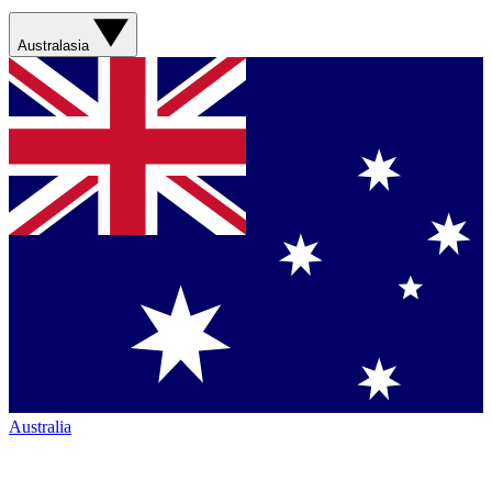
Australasia
Australia