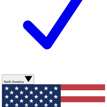
North America