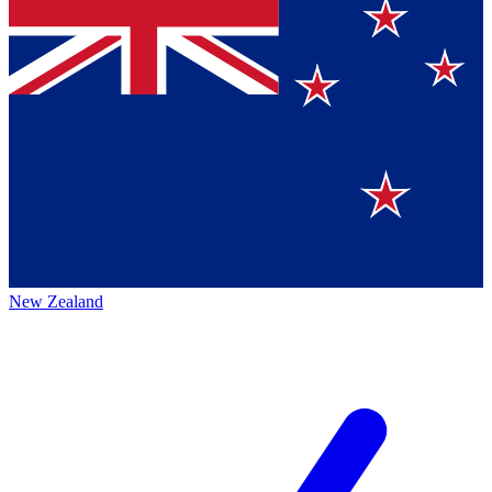
New Zealand