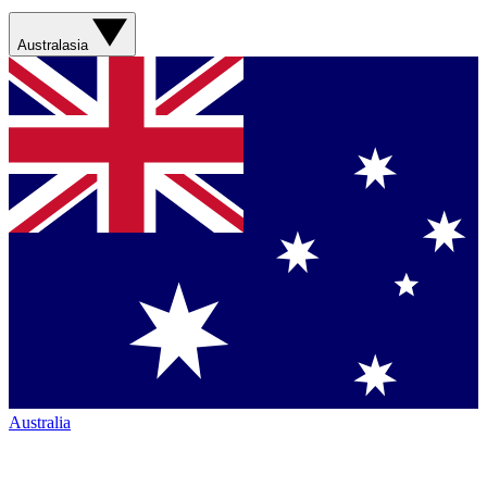
Australasia
Australia