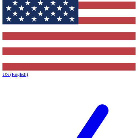
US (English)