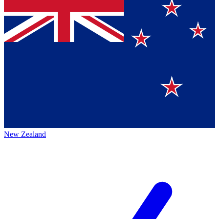
New Zealand