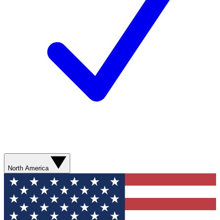
North America