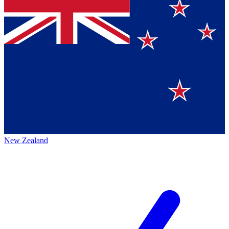
New Zealand