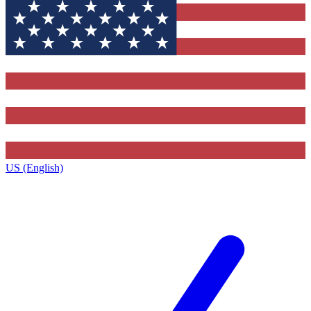
US (English)