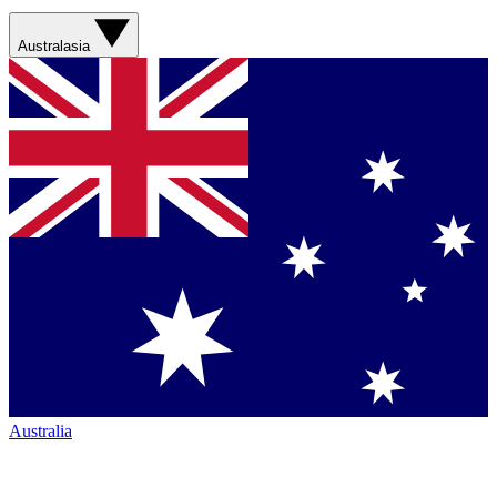
Australasia
Australia