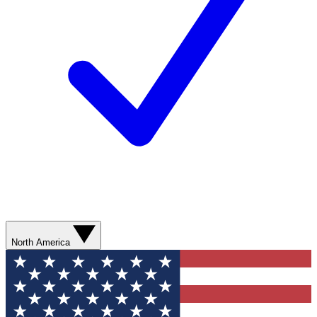
North America