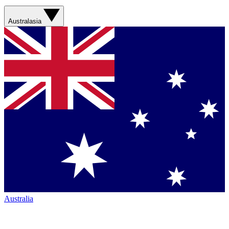
Australasia
Australia