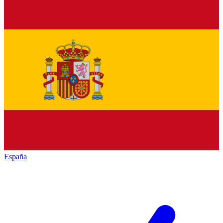
España