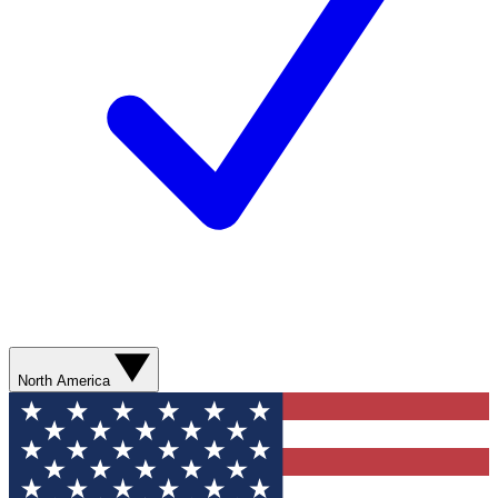
North America