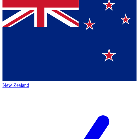
New Zealand