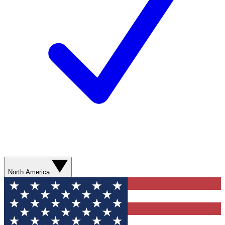
North America