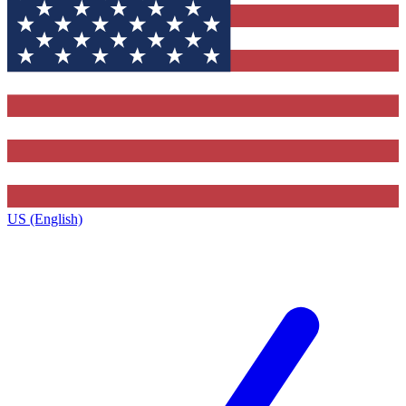
US (English)