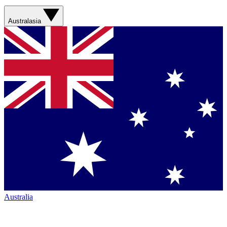
Australasia
Australia