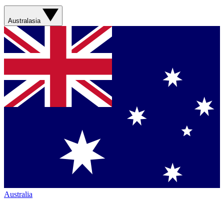
Australasia
Australia