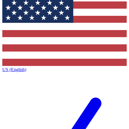
US (English)