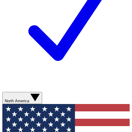
North America