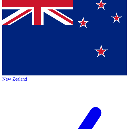
New Zealand