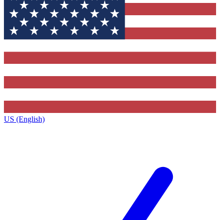
US (English)