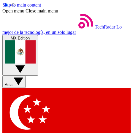
Skip to main content
Open menu
Close main menu
TechRadar
Lo
mejor de la tecnología, en un solo lugar
MX Edition
Asia