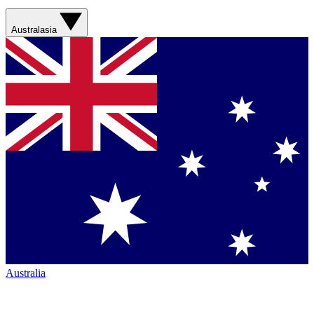
Australasia
Australia