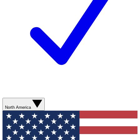
North America