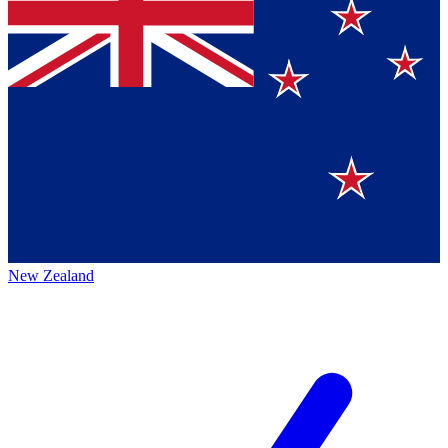
New Zealand