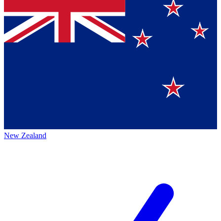
New Zealand