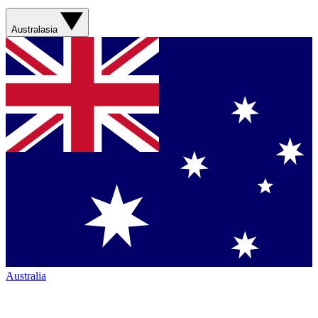
Australasia
Australia