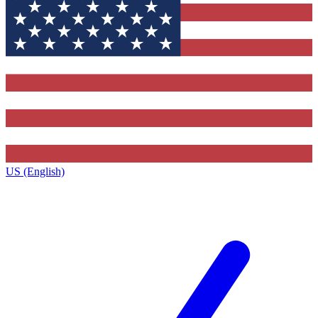
US (English)