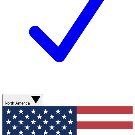
North America