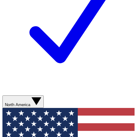
North America