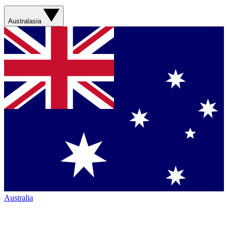
Australasia
Australia