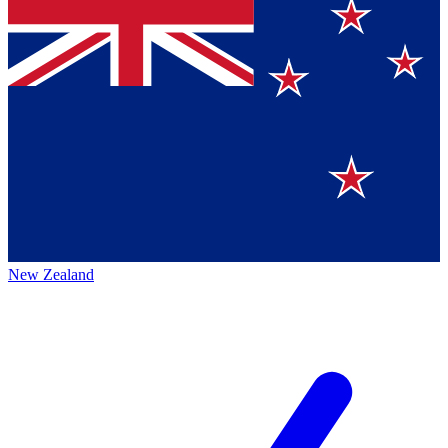
New Zealand