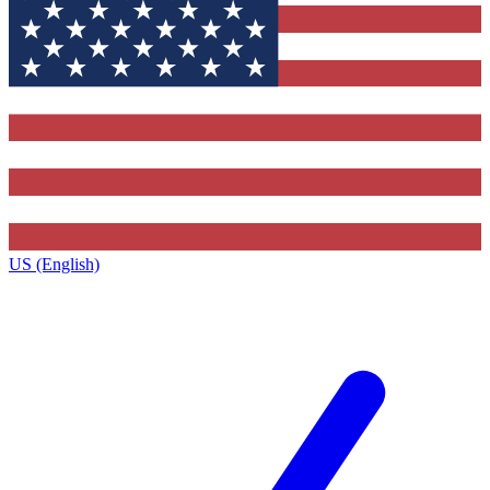
US (English)