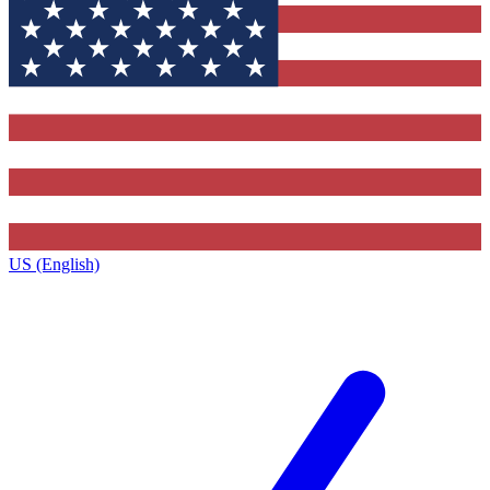
US (English)