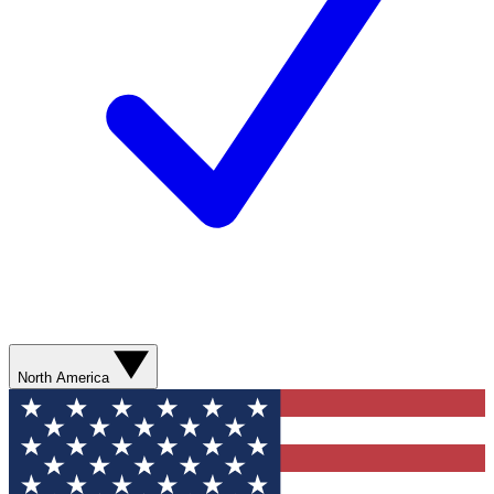
North America