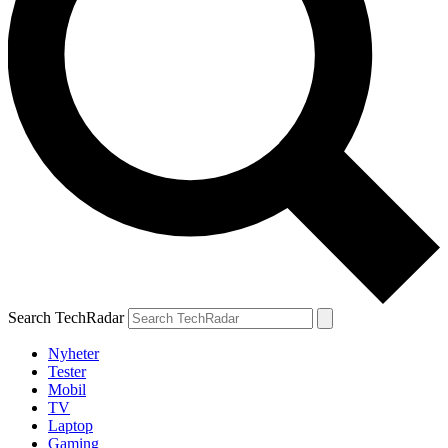
Search TechRadar
Nyheter
Tester
Mobil
TV
Laptop
Gaming