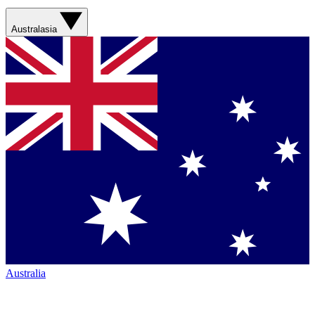
Australasia
Australia