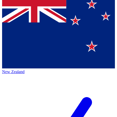
New Zealand