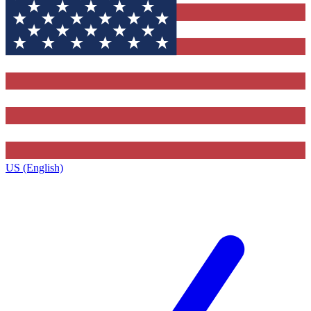
US (English)