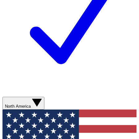
North America