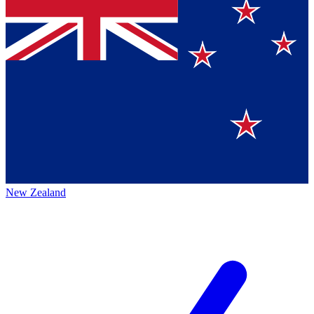
New Zealand