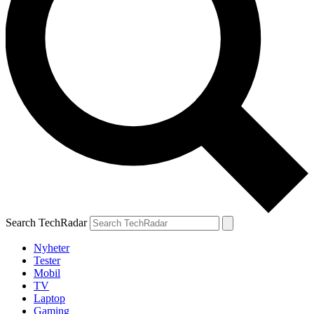
Search TechRadar
Nyheter
Tester
Mobil
TV
Laptop
Gaming