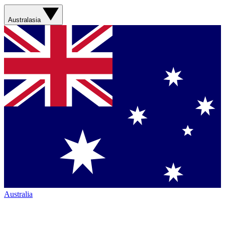
Australasia
Australia