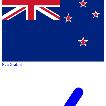
New Zealand