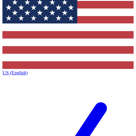
US (English)