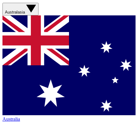
Australasia
Australia