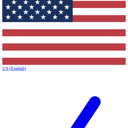
US (English)