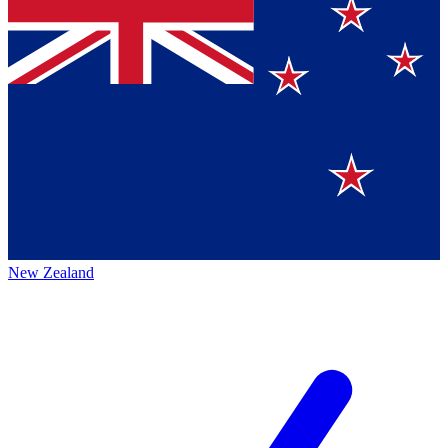
New Zealand