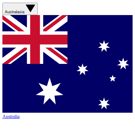
Australasia
Australia