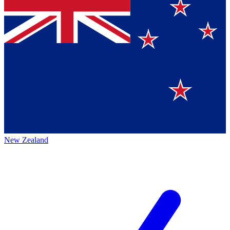
New Zealand