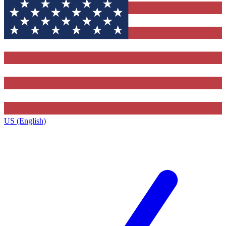
US (English)