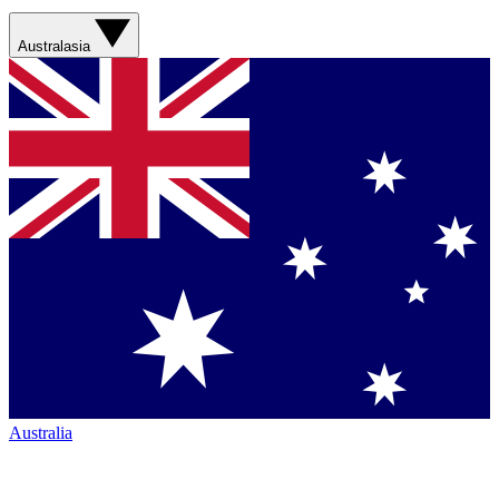
Australasia
Australia