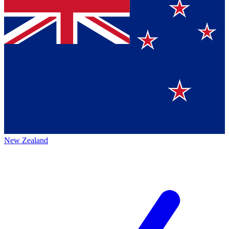
New Zealand