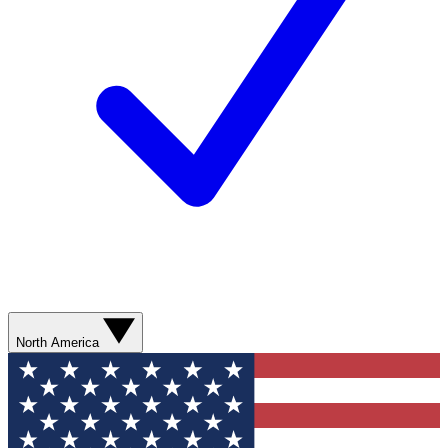
North America