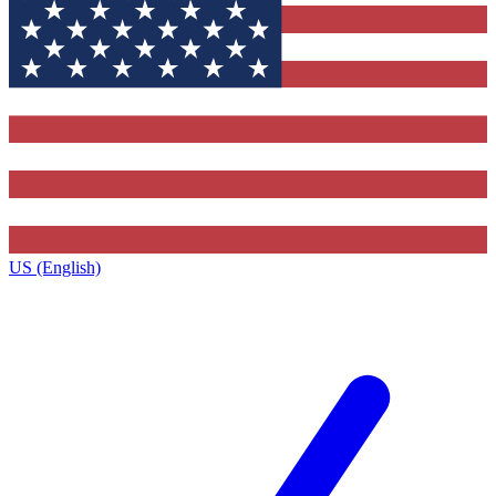
US (English)