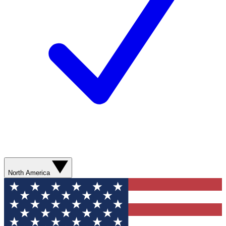
North America