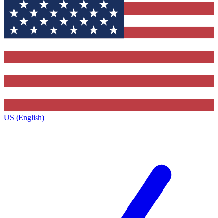
US (English)