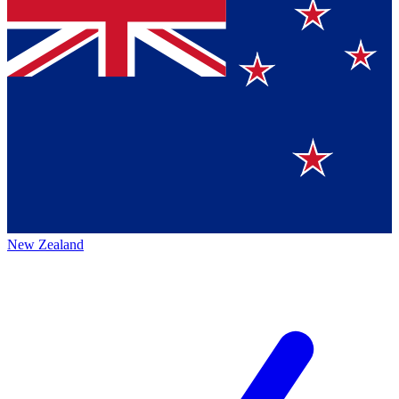
New Zealand