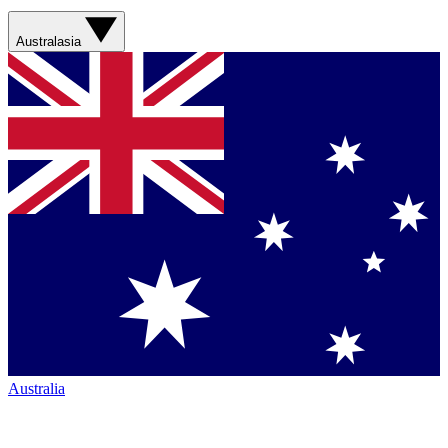
Australasia
Australia