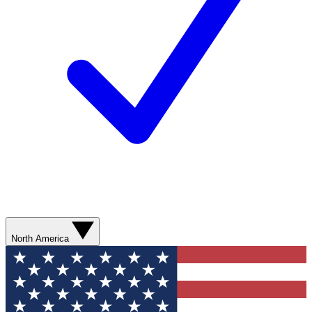
North America