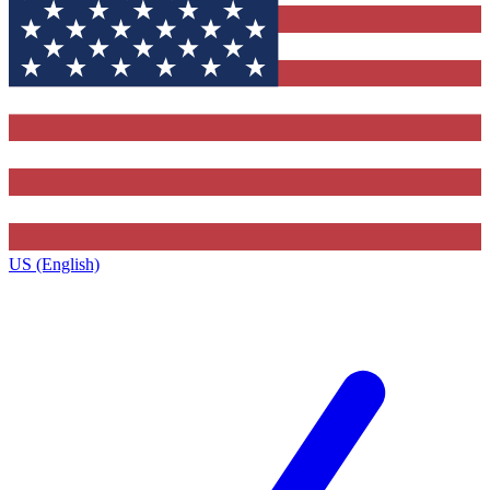
US (English)