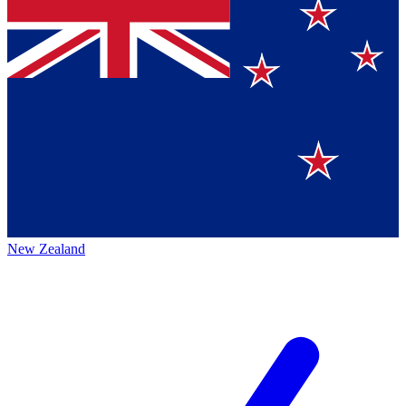
New Zealand