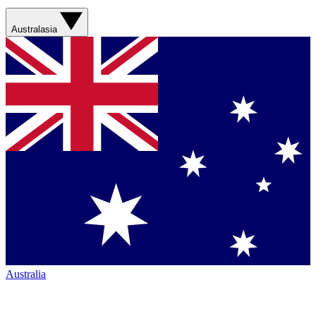
Australasia
Australia