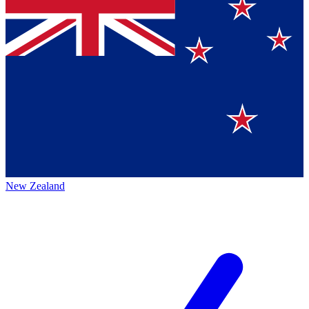
New Zealand