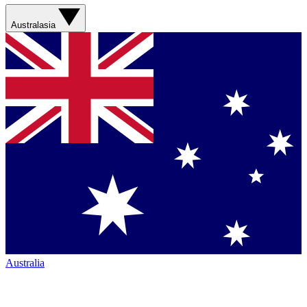
Australasia
Australia