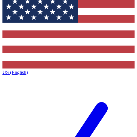
US (English)