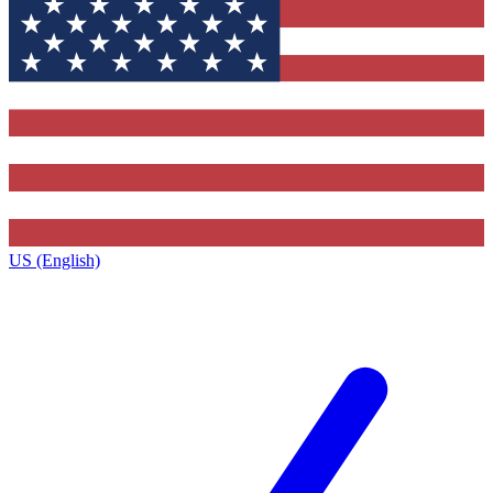
US (English)