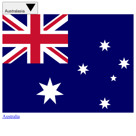
Australasia
Australia