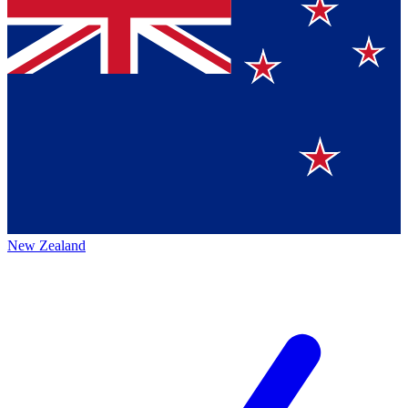
New Zealand