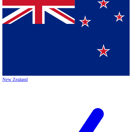
New Zealand