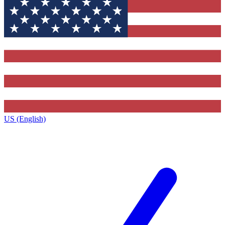
US (English)