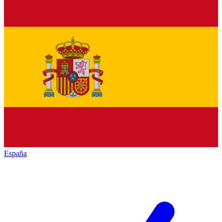
España