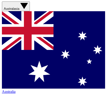
Australasia
Australia