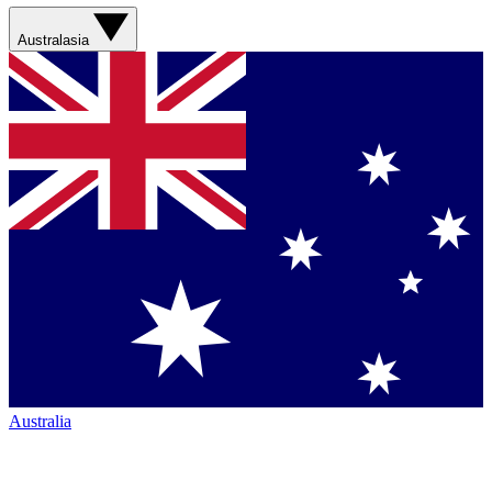
Australasia
Australia