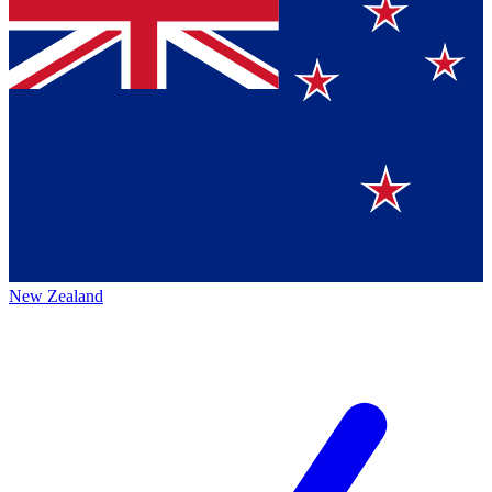
New Zealand