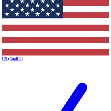
US (English)