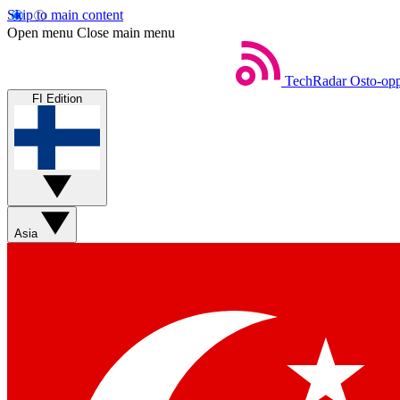
Skip to main content
Open menu
Close main menu
TechRadar
Osto-opp
FI Edition
Asia