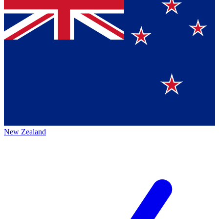
New Zealand