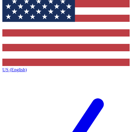
US (English)