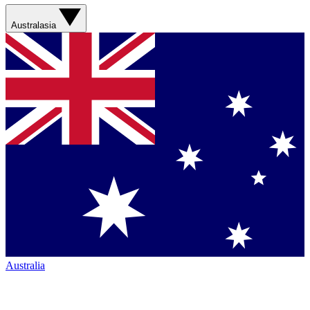
Australasia
Australia