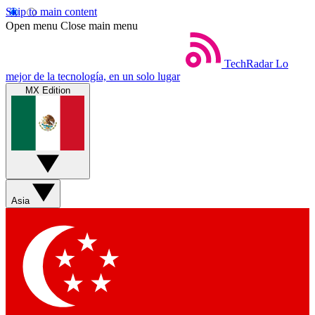
Skip to main content
Open menu
Close main menu
TechRadar
Lo
mejor de la tecnología, en un solo lugar
MX Edition
Asia