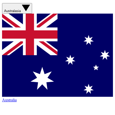
Australasia
Australia