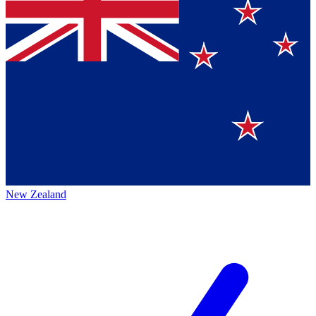
New Zealand