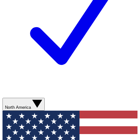
North America