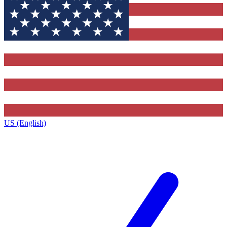
US (English)