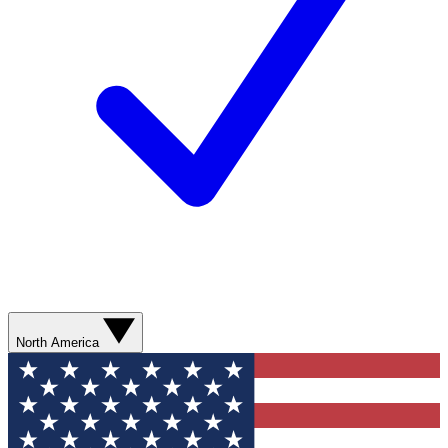
North America