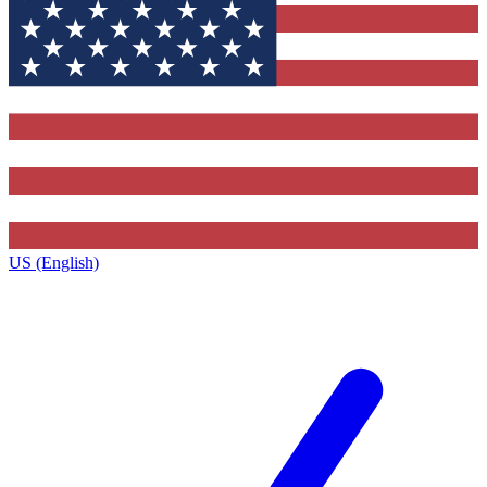
US (English)