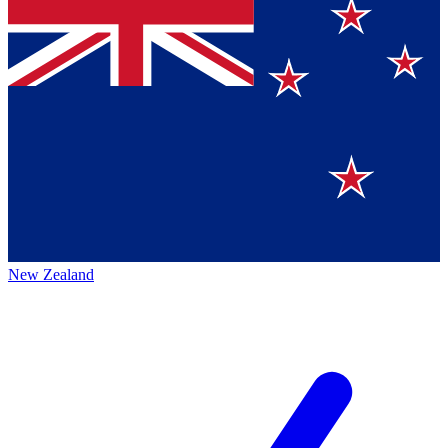
New Zealand