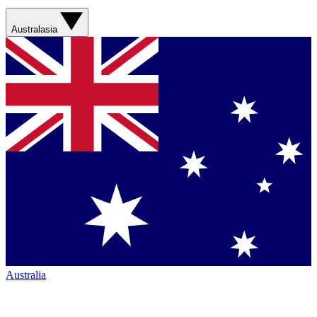
Australasia
Australia