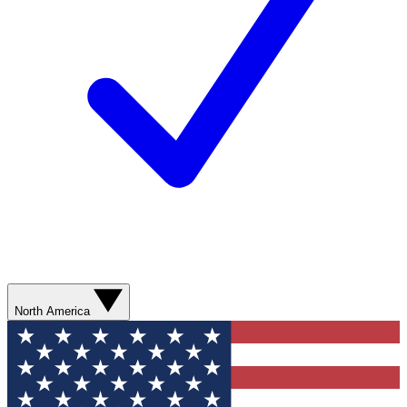
North America