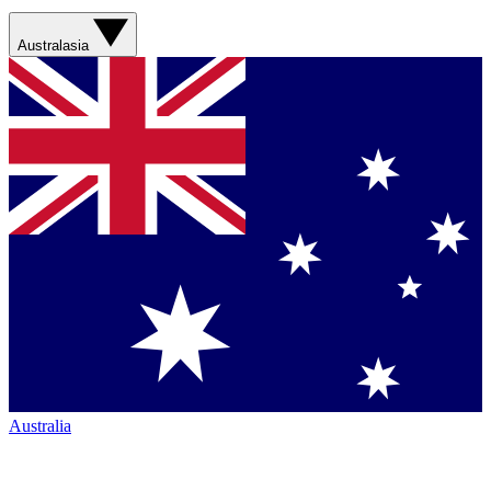
Australasia
Australia