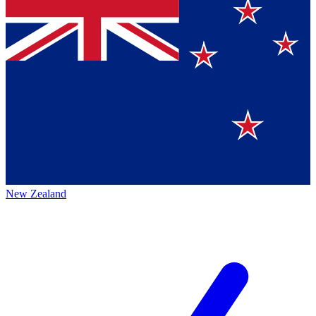
New Zealand