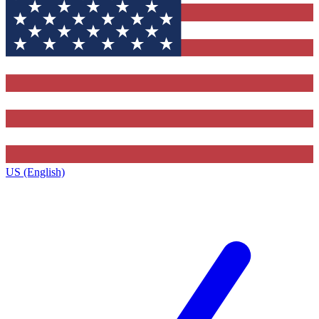
US (English)