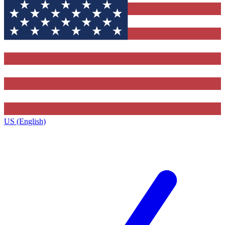
US (English)