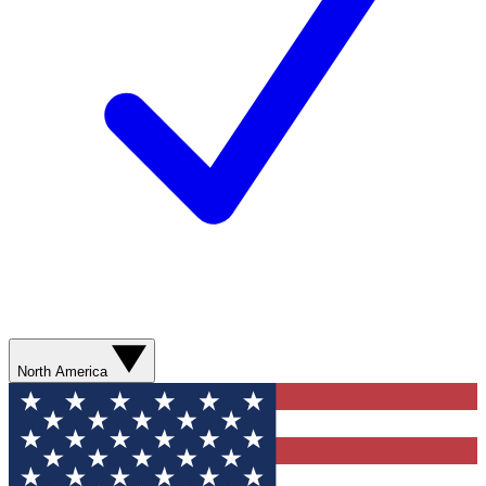
North America