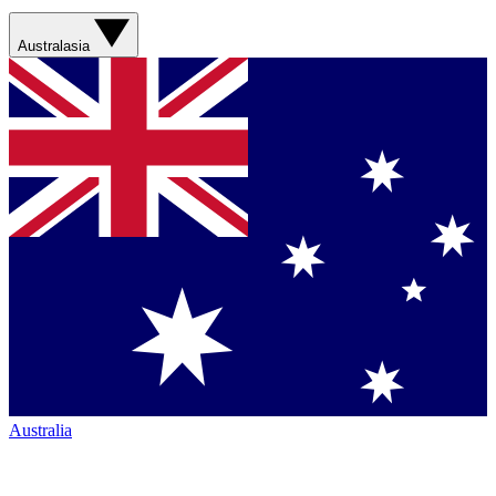
Australasia
Australia