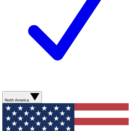
North America