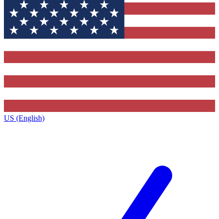
US (English)