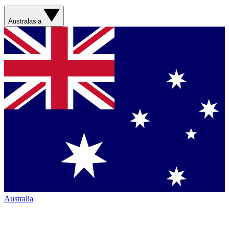
Australasia
Australia