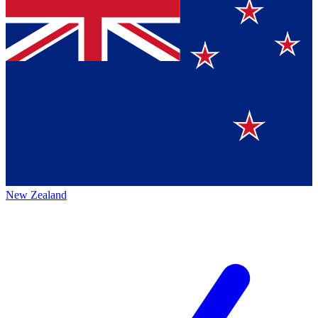
New Zealand