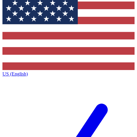
US (English)