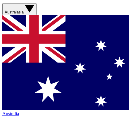
Australasia
Australia