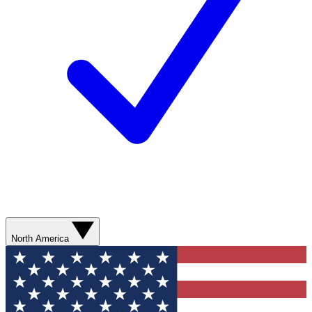
North America