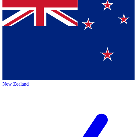
New Zealand